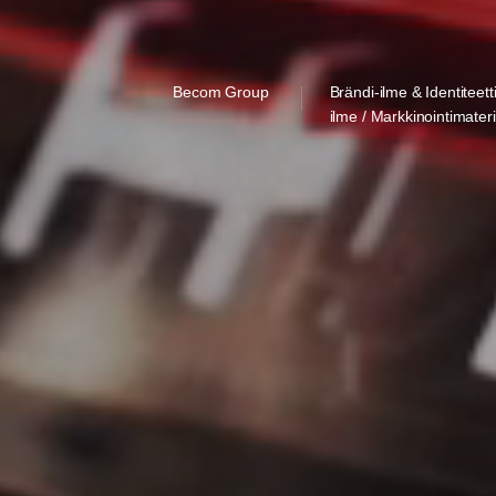
Becom Group
Brändi-ilme & Identiteett
ilme / Markkinointimateri