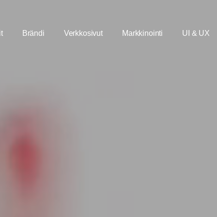
t
Brändi
Verkkosivut
Markkinointi
UI & UX