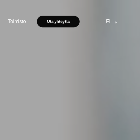
Toimisto
FI
Ota yhteyttä