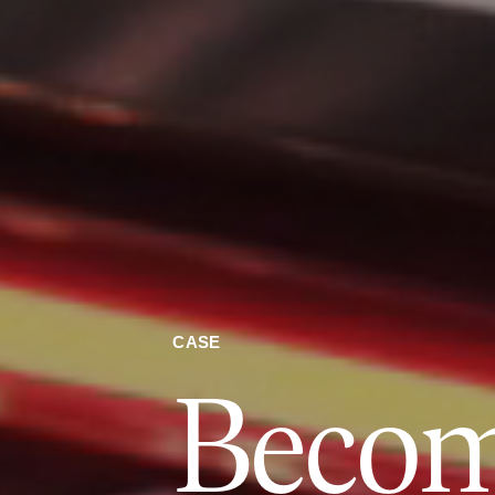
CASE
Beco