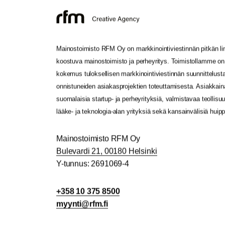
Mainostoimisto RFM Oy on markkinointiviestinnän pitkän lin
koostuva mainostoimisto ja perheyritys. Toimistollamme on
kokemus tuloksellisen markkinointiviestinnän suunnittelusta
onnistuneiden asiakasprojektien toteuttamisesta. Asiakka
suomalaisia startup- ja perheyrityksiä, valmistavaa teollisu
lääke- ja teknologia-alan yrityksiä sekä kansainvälisiä huip
Mainostoimisto RFM Oy
Bulevardi 21, 00180 Helsinki
Y-tunnus: 2691069-4
+358 10 375 8500
yym
r@itn
if.mf