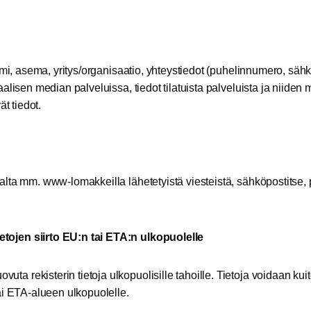
nimi, asema, yritys/organisaatio, yhteystiedot (puhelinnumero, säh
aalisen median palveluissa, tiedot tilatuista palveluista ja niiden
ät tiedot.
alta mm. www-lomakkeilla lähetetyistä viesteistä, sähköpostitse, 
etojen siirto EU:n tai ETA:n ulkopuolelle
ta rekisterin tietoja ulkopuolisille tahoille. Tietoja voidaan ku
tai ETA-alueen ulkopuolelle.