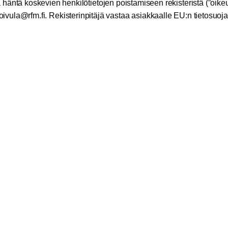
 häntä koskevien henkilötietojen poistamiseen rekisteristä (”oikeu
ok.
r@alu
if.mf
. Rekisterinpitäjä vastaa asiakkaalle EU:n tietosuo