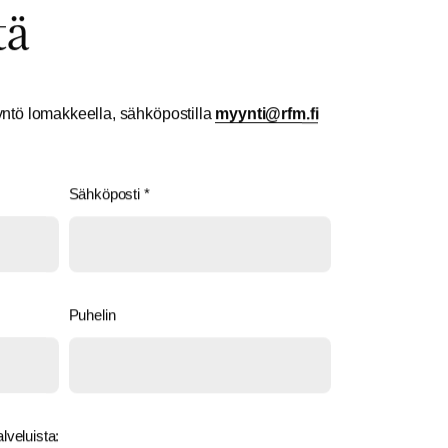
tä
ntö lomakkeella, sähköpostilla
yym
r@itn
if.mf
Sähköposti
*
Puhelin
lveluista: