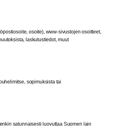
köpostiosoite, osoite), www-sivustojen osoitteet,
 muutoksista, laskutustiedot, muut
puhelimitse, sopimuksista tai
itenkin satunnaisesti luovuttaa Suomen lain