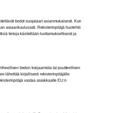
iteltävät tiedot suojataan asianmukaisesti. Kun
itaan asiaankuuluvasti. Rekisterinpitäjä huolehtii
tisiä tietoja käsitellään luottamuksellisesti ja
virheellisen tiedon korjaamista tai puutteellisen
 lähettää kirjallisesti rekisterinpitäjälle
ekisterinpitäjä vastaa asiakkaalle EU:n