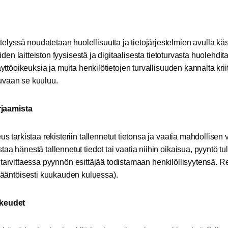
elyssä noudatetaan huolellisuutta ja tietojärjestelmien avulla käs
niiden laitteiston fyysisestä ja digitaalisesta tietoturvasta huolehd
äyttöoikeuksia ja muita henkilötietojen turvallisuuden kannalta kriit
kuvaan se kuuluu.
rjaamista
us tarkistaa rekisteriin tallennetut tietonsa ja vaatia mahdollisen 
aa hänestä tallennetut tiedot tai vaatia niihin oikaisua, pyyntö tulee
ä tarvittaessa pyynnön esittäjää todistamaan henkilöllisyytensä. R
ääntöisesti kuukauden kuluessa).
oikeudet