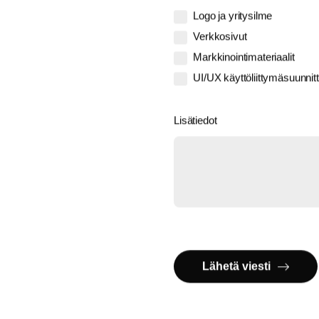
Logo ja yritysilme
Verkkosivut
Markkinointimateriaalit
UI/UX käyttöliittymäsuunnitt
Lisätiedot
Lähetä viesti