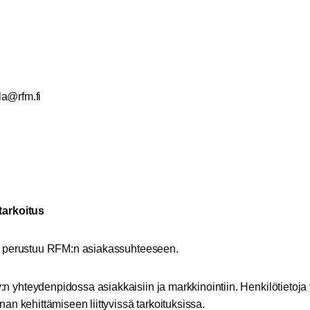
@alu
if.mf
tarkoitus
yyn perustuu RFM:n asiakassuhteeseen.
n yhteydenpidossa asiakkaisiin ja markkinointiin. Henkilötietoja
nan kehittämiseen liittyvissä tarkoituksissa.