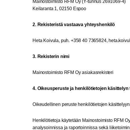
Mainostoimisto RFM Oy (Y-tunnus 2691069-4)
Keilaranta 1, 02150 Espoo
2. Rekisteristä vastaava yhteyshenkilö
Heta Koivula, puh. +358 40 7365824,
ateh
viok.
r
3. Rekisterin nimi
Mainostoimisto RFM Oy asiakasrekisteri
4. Oikeusperuste ja henkilötietojen käsittelyn 
Oikeudellinen peruste henkilötietojen käsittel
Henkilötietoja käytetään Mainostoimisto RFM Oy:
analysoinnissa ja raportoinnissa sekä liiketoimin