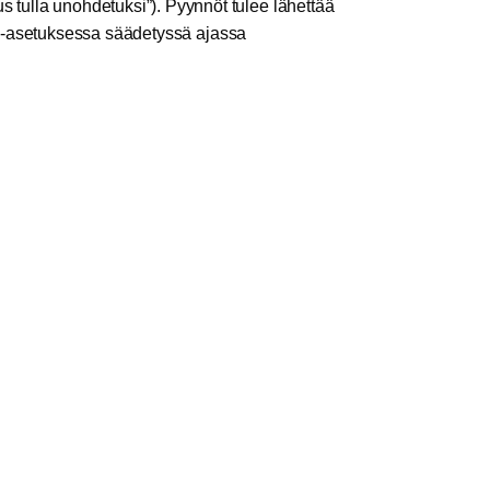
s tulla unohdetuksi”). Pyynnöt tulee lähettää
ja-asetuksessa säädetyssä ajassa