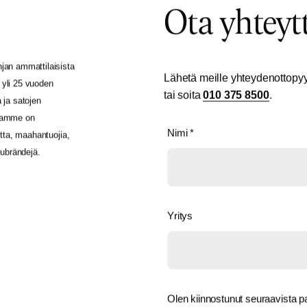
Ota yhteyt
jan ammattilaisista
Lähetä meille yhteydenottopyy
 yli 25 vuoden
tai soita
010 375 8500
.
 ja satojen
inamme on
Nimi
*
utta, maahantuojia,
pubrändejä.
Yritys
Olen kiinnostunut seuraavista pa