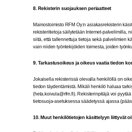
8. Rekisterin suojauksen periaatteet
Mainostoimisto RFM Oy:n asiakasrekisterin käsitt
rekisteritietoja säilytetään Internet-palvelimilla, 
siitä, että tallennettuja tietoja sekä palvelimien k
vain niiden työntekijöiden toimesta, joiden työn
9. Tarkastusoikeus ja oikeus vaatia tiedon ko
Jokaisella rekisterissä olevalla henkilöllä on oike
tiedon täydentämistä. Mikäli henkilö haluaa tarkist
(
ateh
viok.
r@alu
if.mf
). Rekisterinpitäjä voi pyytä
tietosuoja-asetuksessa säädetyssä ajassa (pääs
10. Muut henkilötietojen käsittelyyn liittyvät 