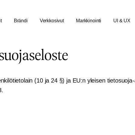
t
Brändi
Verkkosivut
Markkinointi
UI & UX
osuojaseloste
lötietolain (10 ja 24 §) ja EU:n yleisen tietosuoj
8.