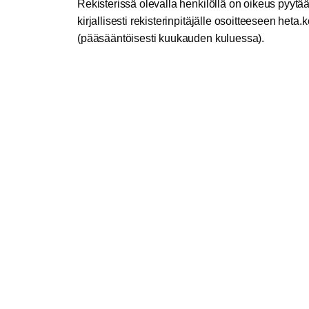
Rekisterissä olevalla henkilöllä on oikeus pyytää
kirjallisesti rekisterinpitäjälle osoitteeseen
ateh
vi
(pääsääntöisesti kuukauden kuluessa).