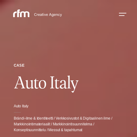
CASE
Auto Italy
Auto Italy
Brändi-ilme & Identiteetti / Verkkosivustot & Digitaalinen ilme /
Markkinointimateriaalit / Markkinointi­suunnitelma /
Konseptisuunnittelu / Messut & tapahtumat