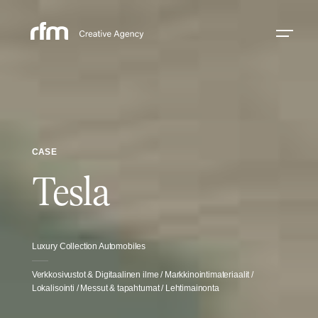
CASE
Tesla
Luxury Collection Automobiles
Verkkosivustot & Digitaalinen ilme / Markkinointimateriaalit /
Lokalisointi / Messut & tapahtumat / Lehtimainonta