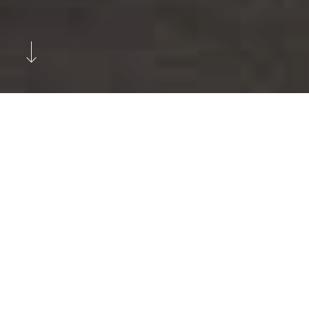
Edellinen
Seuraava
AutoCenter on kasvanut yhdeksi
suurimmista autoalan toimijoista
Suomessa.
Uusia Jaguar ja Land Rover -henkilöautoja
edustava AutoCenter on myös yksi suurimmista
premium-luokan vaihtoautoliikkeistä ja