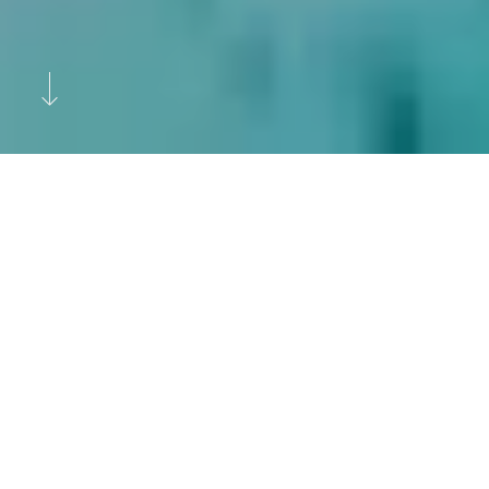
Edellinen
Seuraava
Ultraääni pesee vaikean lian ja
monimutkaiset kappaleet
tehokkaasti ja hellävaraisesti.
Sonicwash on Pohjoismaiden ainoa
ultraäänipesua palveluna tarjoava yritys. Ultraääni
on innovatiivinen tapa pestä monimutkaisia