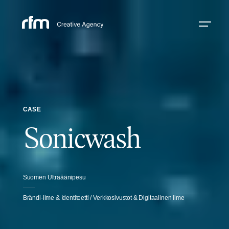
CASE
Sonicwash
Suomen Ultraäänipesu
Brändi-ilme & Identiteetti / Verkkosivustot & Digitaalinen ilme