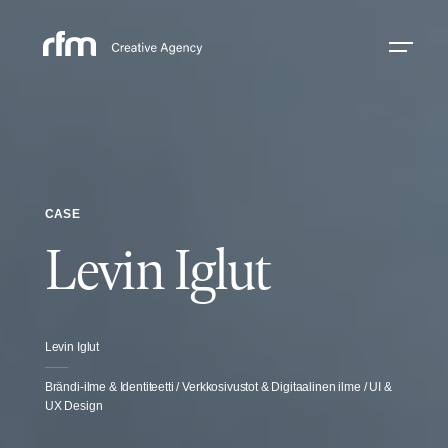
CASE
Levin Iglut
Levin Iglut
Brändi-ilme & Identiteetti / Verkkosivustot & Digitaalinen ilme / UI &
UX Design