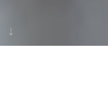
Edellinen
Seuraava
Levin ikonisin lasi-iglukylä tarjoaa
vierailleen ylellisyyttä hulppein
näkymin.
Levin Iglut on yksi Lapin ikonisimmista