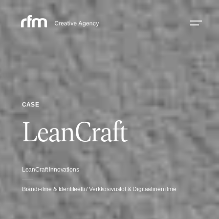
CASE
LeanCraft
LeanCraft Innovations
Brändi-ilme & Identiteetti / Verkkosivustot & Digitaalinen ilme